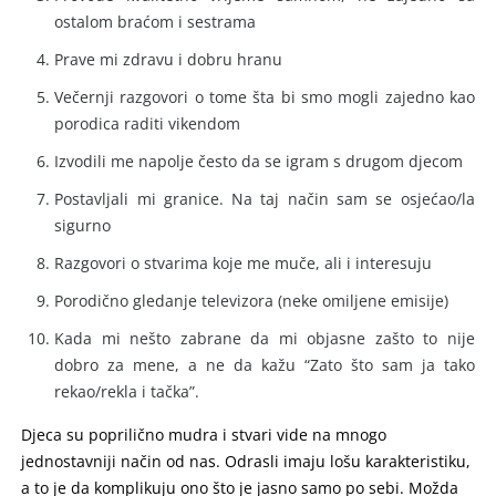
ostalom braćom i sestrama
Prave mi zdravu i dobru hranu
Večernji razgovori o tome šta bi smo mogli zajedno kao
porodica raditi vikendom
Izvodili me napolje često da se igram s drugom djecom
Postavljali mi granice. Na taj način sam se osjećao/la
sigurno
Razgovori o stvarima koje me muče, ali i interesuju
Porodično gledanje televizora (neke omiljene emisije)
Kada mi nešto zabrane da mi objasne zašto to nije
dobro za mene, a ne da kažu “Zato što sam ja tako
rekao/rekla i tačka”.
Djeca su poprilično mudra i stvari vide na mnogo
jednostavniji način od nas. Odrasli imaju lošu karakteristiku,
a to je da komplikuju ono što je jasno samo po sebi. Možda