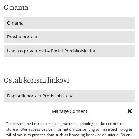
O nama
O nama
Pravila portala
Izjava o privatnosti – Portal Predskolska.ba
Ostali korisni linkovi
Dopisnik portala Predskolska.ba
Saradnja sa UNICEF -om
Manage Consent
Konsultacije
To provide the best experiences, we use technologies like cookies to
store and/or access device information. Consenting to these technologies
will allow us to process data such as browsing behavior or unique IDs on