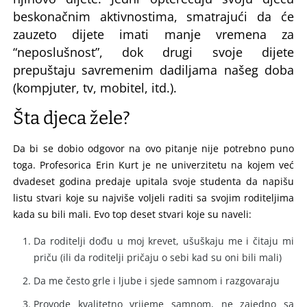
beskonačnim aktivnostima, smatrajući da će
zauzeto dijete imati manje vremena za
“neposlušnost”, dok drugi svoje dijete
prepuštaju savremenim dadiljama našeg doba
(kompjuter, tv, mobitel, itd.).
Šta djeca žele?
Da bi se dobio odgovor na ovo pitanje nije potrebno puno
toga. Profesorica Erin Kurt je ne univerzitetu na kojem već
dvadeset godina predaje upitala svoje studenta da napišu
listu stvari koje su najviše voljeli raditi sa svojim roditeljima
kada su bili mali. Evo top deset stvari koje su naveli:
Da roditelji dođu u moj krevet, ušuškaju me i čitaju mi
priču (ili da roditelji pričaju o sebi kad su oni bili mali)
Da me često grle i ljube i sjede samnom i razgovaraju
Provode kvalitetno vrijeme samnom, ne zajedno sa