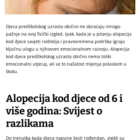
Djeca predškolskog uzrasta obično ne obraćaju mnogo
pažnje na svoj fizički izgled. Ipak, kada je u pitanju alopecija
kod djece savjeti roditelja i pravovremena podrška igraju
ključnu ulogu u njihovom emocionalnom razvoju. Alopecija
kod djece predškolskog uzrasta obično nema toliki
emocionalni utjecaj, ali se to nažalost mijenja polaskom u
školu.
Alopecija kod djece od 6 i
više godina: Svijest o
razlikama
Do trenutka kada djeca napune šesti rođendan, stekli su