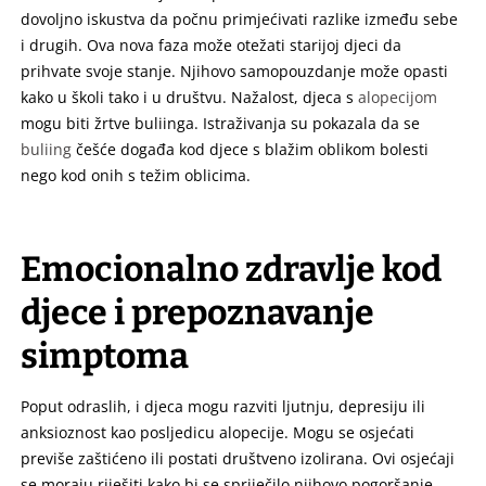
dovoljno iskustva da počnu primjećivati razlike između sebe
i drugih. Ova nova faza može otežati starijoj djeci da
prihvate svoje stanje. Njihovo samopouzdanje može opasti
kako u školi tako i u društvu. Nažalost, djeca s
alopecijom
mogu biti žrtve buliinga. Istraživanja su pokazala da se
buliing
češće događa kod djece s blažim oblikom bolesti
nego kod onih s težim oblicima.
Emocionalno zdravlje kod
djece i prepoznavanje
simptoma
Poput odraslih, i djeca mogu razviti ljutnju, depresiju ili
anksioznost kao posljedicu alopecije. Mogu se osjećati
previše zaštićeno ili postati društveno izolirana. Ovi osjećaji
se moraju riješiti kako bi se spriječilo njihovo pogoršanje.