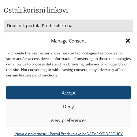
Ostali korisni linkovi
Dopisnik portala Predskolska.ba
Saradnja sa UNICEF -om
Manage Consent
Konsultacije
To provide the best experiences, we use technologies like cookies to
store and/or access device information. Consenting to these technologies
will allow us to process data such as browsing behavior or unique IDs on
this site. Not consenting or withdrawing consent, may adversely affect
certain features and functions.
Accept
2026. © predskolska.ba. Sva prava zadržana.
Deny
View preferences
Izjava o privatnosti – Portal Predskolska.ba
DATASKYDDSPOLICY