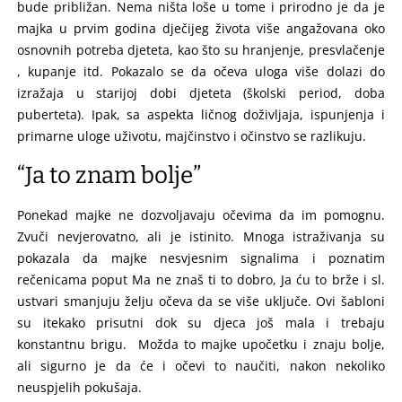
bude približan. Nema ništa loše u tome i prirodno je da je
majka u prvim godina dječijeg života više angažovana oko
osnovnih potreba djeteta, kao što su hranjenje, presvlačenje
, kupanje itd. Pokazalo se da očeva uloga više dolazi do
izražaja u starijoj dobi djeteta (školski period, doba
puberteta). Ipak, sa aspekta ličnog doživljaja, ispunjenja i
primarne uloge uživotu, majčinstvo i očinstvo se razlikuju.
“Ja to znam bolje”
Ponekad majke ne dozvoljavaju očevima da im pomognu.
Zvuči nevjerovatno, ali je istinito. Mnoga istraživanja su
pokazala da majke nesvjesnim signalima i poznatim
rečenicama poput Ma ne znaš ti to dobro, Ja ću to brže i sl.
ustvari smanjuju želju očeva da se više uključe. Ovi šabloni
su itekako prisutni dok su djeca još mala i trebaju
konstantnu brigu. Možda to majke upočetku i znaju bolje,
ali sigurno je da će i očevi to naučiti, nakon nekoliko
neuspjelih pokušaja.