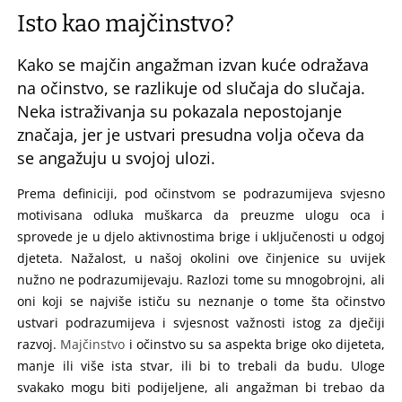
Isto kao majčinstvo?
Kako se majčin angažman izvan kuće odražava
na očinstvo, se razlikuje od slučaja do slučaja.
Neka istraživanja su pokazala nepostojanje
značaja, jer je ustvari presudna volja očeva da
se angažuju u svojoj ulozi.
Prema definiciji, pod očinstvom se podrazumijeva svjesno
motivisana odluka muškarca da preuzme ulogu oca i
sprovede je u djelo aktivnostima brige i uključenosti u odgoj
djeteta. Nažalost, u našoj okolini ove činjenice su uvijek
nužno ne podrazumijevaju. Razlozi tome su mnogobrojni, ali
oni koji se najviše ističu su neznanje o tome šta očinstvo
ustvari podrazumijeva i svjesnost važnosti istog za dječiji
razvoj.
Majčinstvo
i očinstvo su sa aspekta brige oko dijeteta,
manje ili više ista stvar, ili bi to trebali da budu. Uloge
svakako mogu biti podijeljene, ali angažman bi trebao da