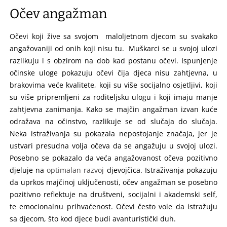
Očev angažman
Očevi koji žive sa svojom maloljetnom djecom su svakako
angažovaniji od onih koji nisu tu. Muškarci se u svojoj ulozi
razlikuju i s obzirom na dob kad postanu očevi. Ispunjenje
očinske uloge pokazuju očevi čija djeca nisu zahtjevna, u
brakovima veće kvalitete, koji su više socijalno osjetljivi, koji
su više pripremljeni za roditeljsku ulogu i koji imaju manje
zahtjevna zanimanja. Kako se majčin angažman izvan kuće
odražava na očinstvo, razlikuje se od slučaja do slučaja.
Neka istraživanja su pokazala nepostojanje značaja, jer je
ustvari presudna volja očeva da se angažuju u svojoj ulozi.
Posebno se pokazalo da veća angažovanost očeva pozitivno
djeluje na
optimalan razvoj
djevojčica. Istraživanja pokazuju
da uprkos majčinoj uključenosti, očev angažman se posebno
pozitivno reflektuje na društveni, socijalni i akademski self,
te emocionalnu prihvaćenost. Očevi često vole da istražuju
sa djecom, što kod djece budi avanturistički duh.