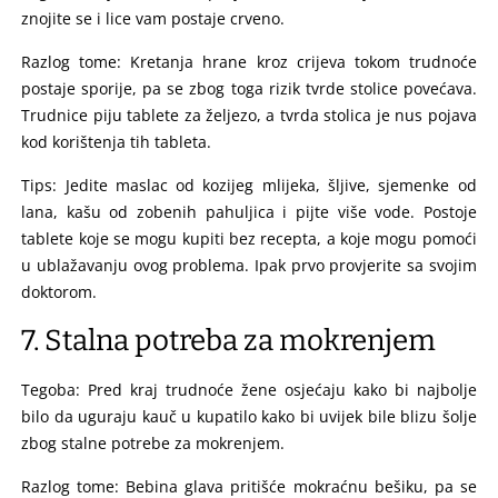
znojite se i lice vam postaje crveno.
Razlog tome: Kretanja hrane kroz crijeva tokom trudnoće
postaje sporije, pa se zbog toga rizik tvrde stolice povećava.
Trudnice piju tablete za željezo, a tvrda stolica je nus pojava
kod korištenja tih tableta.
Tips: Jedite maslac od kozijeg mlijeka, šljive, sjemenke od
lana, kašu od zobenih pahuljica i pijte više vode. Postoje
tablete koje se mogu kupiti bez recepta, a koje mogu pomoći
u ublažavanju ovog problema. Ipak prvo provjerite sa svojim
doktorom.
7. Stalna potreba za mokrenjem
Tegoba: Pred kraj trudnoće žene osjećaju kako bi najbolje
bilo da uguraju kauč u kupatilo kako bi uvijek bile blizu šolje
zbog stalne potrebe za mokrenjem.
Razlog tome: Bebina glava pritišće mokraćnu bešiku, pa se