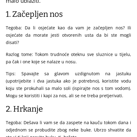
malo ublažiti.
1. Začepljen nos
Tegoba: Da li osjećate kao da vam je začepljen nos? Ili
osjećate da morate jesti otvorenih usta da bi ste mogli
disati?
Razlog tome: Tokom trudnoće oteknu sve sluznice u tijelu,
pa čak i one koje se nalaze u nosu.
Tips: Spavajte sa glavom uzdignutom na jastuku
(upotrijebite i dva jastuka ako je potrebno), koristite vodu
koju ste prokuhali sa malo soli (ispirajte nos s tom vodom).
Mogu se koristiti i kapi za nos, ali se ne treba pretjerivati.
2. Hrkanje
Tegoba: Dešava li vam se da zaspete na kauču tokom dana i
odjednom se probudite zbog neke buke. Ubrzo shvatite da