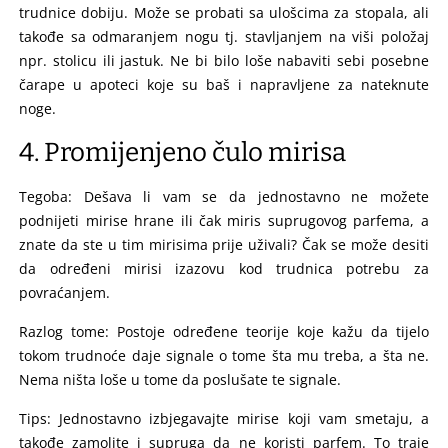
trudnice dobiju. Može se probati sa ulošcima za stopala, ali
takođe sa odmaranjem nogu tj. stavljanjem na viši položaj
npr. stolicu ili jastuk. Ne bi bilo loše nabaviti sebi posebne
čarape u apoteci koje su baš i napravljene za nateknute
noge.
4. Promijenjeno čulo mirisa
Tegoba: Dešava li vam se da jednostavno ne možete
podnijeti mirise hrane ili čak miris suprugovog parfema, a
znate da ste u tim mirisima prije uživali? Čak se može desiti
da određeni mirisi izazovu kod trudnica potrebu za
povraćanjem.
Razlog tome: Postoje određene teorije koje kažu da tijelo
tokom trudnoće daje signale o tome šta mu treba, a šta ne.
Nema ništa loše u tome da poslušate te signale.
Tips: Jednostavno izbjegavajte mirise koji vam smetaju, a
takođe zamolite i supruga da ne koristi parfem. To traje