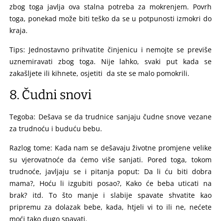
zbog toga javlja ova stalna potreba za mokrenjem. Povrh
toga, ponekad može biti teško da se u potpunosti izmokri do
kraja.
Tips: Jednostavno prihvatite činjenicu i nemojte se previše
uznemiravati zbog toga. Nije lahko, svaki put kada se
zakašljete ili kihnete, osjetiti da ste se malo pomokrili.
8. Čudni snovi
Tegoba: Dešava se da trudnice sanjaju čudne snove vezane
za trudnoću i buduću bebu.
Razlog tome: Kada nam se dešavaju životne promjene velike
su vjerovatnoće da ćemo više sanjati. Pored toga, tokom
trudnoće, javljaju se i pitanja poput: Da li ću biti dobra
mama?, Hoću li izgubiti posao?, Kako će beba uticati na
brak? itd. To što manje i slabije spavate shvatite kao
pripremu za dolazak bebe, kada, htjeli vi to ili ne, nećete
moći tako dugo spavati.