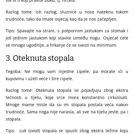
ste vi ti koji pravite buku, tj. hrčete.
Razlog tome: Isti razlog, sluznice u nose nateknu tokom
trudnoće, tako da imate osjećaj kao da je nos začepljen.
Tips: Spavajte na strani, s potpornim jastukom za stomak i
još jednim jastukom koji stavite između nogu. Osjećat ćete
se mnogo ugodnije, a hrkanje će se svesti na minimum.
3. Oteknuta stopala
Tegoba: Ne mogu vam nijedne cipele, pa morate ići u
kupovinu i uzeti veće i šire cipele.
Razlog tome: Oteknuta stopala se pojavljuju zbog ekstra
tečnosti u tijelu, koje srce mora konstantno cirkulisati.
Mnoge mame misle da su im stopala postala veća nakon
trudnoće. Sama noga nije narasla, ali sve na tijelu jeste, pa i
stopala.
Tips: Luk (svod) stopala se spusti zbog ekstra težine koju