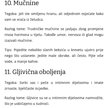
10. Mučnine
Tegoba: Jeli ste omiljenu hranu, ali odjednom osjećate kako
vam se vraća iz želudca.
Razlog tome: Trudničke mučnine se javljaju zbog promjene
nivoa hormona u tijelu. Takođe umor, nervoza ili glad mogu
izazvati mučnine.
Tips: Pojedite nekoliko slanih keksića u krevetu ujutro prije
nego što ustanete. Jedite male obroke, ali često. Pijte više
vode, a manje kahve.
11. Gljivična oboljenja
Tegoba: Svrbi vas i peče u intimnim dijelovima i imate
zrnaste, bjeličaste iscjedke.
Razlog tome: Gljivice su se u intimnim dijelovima namnožile,
što je uobičajeno u tudnoći.