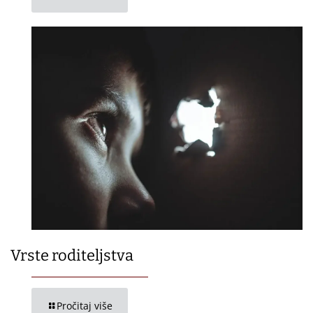
Vrste roditeljstva
Pročitaj više