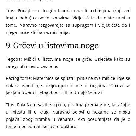
Tips: Pričajte sa drugim trudnicama ili roditeljima (koji već
imaju bebu) o svojim snovima. Vidjet ćete da niste sami u
tome. Naravno razgovarajte sa suprugom i vidjet ćete da i
njega muče slična razmišljanja.
9. Grčevi u listovima noge
Tegoba: Mišići u listovima noge se grče. Osjećate kako su
zategnuti i često vas bole.
Razlog tome: Maternica se spusti i pritisne sve mišiće koje se
nalaze ispod nje, uključujući i one u nogama. Grčevi se
javljaju tokom cijelog dana, ali ipak najviše noću.
Tips: Pokušajte saviti stopalo, prstima prema gore, koračajte
u mjestu ili u krug. Naravno bolovi u nogama se mogu
pojaviti zbog tromba u venama. Ako posumnjate da je o
tome riječ odmah se javite doktoru.