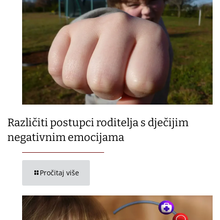
Različiti postupci roditelja s dječijim
negativnim emocijama
Pročitaj više