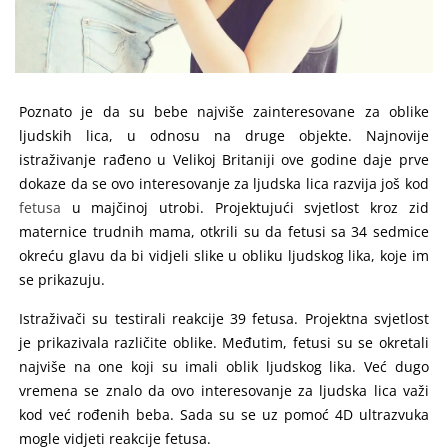
Poznato je da su bebe najviše zainteresovane za oblike
ljudskih lica, u odnosu na druge objekte. Najnovije
istraživanje rađeno u Velikoj Britaniji ove godine daje prve
dokaze da se ovo interesovanje za ljudska lica razvija još kod
fetusa
u majčinoj utrobi. Projektujući svjetlost kroz zid
maternice trudnih mama, otkrili su da fetusi sa 34 sedmice
okreću glavu da bi vidjeli slike u obliku ljudskog lika, koje im
se prikazuju.
Istraživači su testirali reakcije 39 fetusa. Projektna svjetlost
je prikazivala različite oblike. Međutim, fetusi su se okretali
najviše na one koji su imali oblik ljudskog lika. Već dugo
vremena se znalo da ovo interesovanje za ljudska lica važi
kod već rođenih beba. Sada su se uz pomoć 4D ultrazvuka
mogle vidjeti reakcije fetusa.