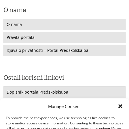
O nama
O nama
Pravila portala
Izjava o privatnosti – Portal Predskolska.ba
Ostali korisni linkovi
Dopisnik portala Predskolska.ba
Saradnja sa UNICEF -om
Manage Consent
Konsultacije
To provide the best experiences, we use technologies like cookies to
store and/or access device information. Consenting to these technologies
will allow us to process data such as browsing behavior or unique IDs on