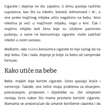
Cigarete i dojenje ne idu zajedno. U dimu postoje različite
supstance, kao što su nikotin, koloxid, kolmonoxid i dr., a
one preko majčinog mlijeka utiču negativno na bebu. Nivo
nikotina je veći u majčinom mlijeku, nego u krvi. Čak i
majčino mlijeko kod žena koje su izložene pasivnom
pušenju, a same ne konzumiraju cigarete, može sadržati
nikotin u svom sastavu.
Međutim, iako
mama
konzumira cigarete to nije razlog da ne
doji bebu. Čak i tada, dojenje je bolje za bebu od zamjenske
formule.
Kako utiče na bebe
Bebe, majkih koje koriste cigarate, često spavaju kraće i
nemirnije. Takođe, one češće imaju problema sa disanjem,
povraćanjem, proljevom i bljedolike su. Ovi simptomi
nestaju brzo nakon što mama prestane koristiti cigarete.
Mamama se preporućuje da umanje korištenje cigareta i da