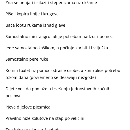
Zna se penjati i silaziti stepenicama uz držanje
Piše i kopira linije i krugove
Baca loptu rukama iznad glave
Samostalno inicira igru, ali je potreban nadzor i pomoć
Jede samostalno kašikom, a počinje koristiti i viljušku
Samostalno pere ruke
Koristi toalet uz pomoć odrasle osobe, a kontroliše potrebu
tokom dana (povremeno se dešavaju nezgode)
Dijete voli da pomaže u izvršenju jednostavnih kućnih
poslova
Pjeva dijelove pjesmica
Pravilno niže kolutove na štap po veličini
Zna kako se glasaju životinje