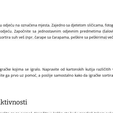
ju odjeću na označena mjesta. Zajedno sa djetetom sličicama, fotogra
odjeću. Započnite sa jednostavnim odjevnim predmetima (šalovi, 
 sortira suh veš (npr. čarape sa čarapama, peškire sa peškirima) već
gračke kojima se igralo. Napravite od kartonskih kutija različitih 
ite ga prvo uz pomoć, a poslije samostalno kako da igračke sortira u
ktivnosti