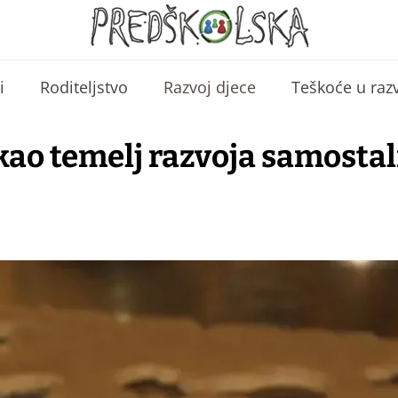
i
Roditeljstvo
Razvoj djece
Teškoće u raz
 kao temelj razvoja samosta