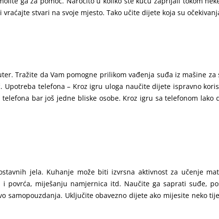
amolite ga za pomoć. Naročito u koliko ste kuću zaprljali tokom nek
 vraćajte stvari na svoje mjesto. Tako učite dijete koja su očekivanja
juter. Tražite da Vam pomogne prilikom vađenja suđa iz mašine za s
. Upotreba telefona – Kroz igru uloga naučite dijete ispravno korist
j telefona bar još jedne bliske osobe. Kroz igru sa telefonom lako 
ostavnih jela. Kuhanje može biti izvrsna aktivnost za učenje ma
povrća, miješanju namjernica itd. Naučite ga saprati suđe, posuši
ivo samopouzdanja. Uključite obavezno dijete ako mijesite neko tijes