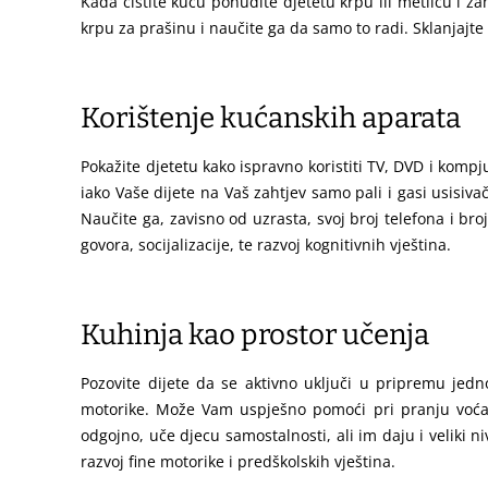
Kada čistite kuću ponudite djetetu krpu ili metlicu i z
krpu za prašinu i naučite ga da samo to radi. Sklanjajte i
Korištenje kućanskih aparata
Pokažite djetetu kako ispravno koristiti TV, DVD i komp
iako Vaše dijete na Vaš zahtjev samo pali i gasi usisivač
Naučite ga, zavisno od uzrasta, svoj broj telefona i bro
govora, socijalizacije, te razvoj kognitivnih vještina.
Kuhinja kao prostor učenja
Pozovite dijete da se aktivno uključi u pripremu jedn
motorike. Može Vam uspješno pomoći pri pranju voća i 
odgojno, uče djecu samostalnosti, ali im daju i veliki n
razvoj fine motorike i predškolskih vještina.