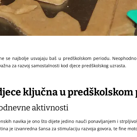
one se najbolje usvajaju baš u predškolskom periodu.
Neophodno je
važna za razvoj samostalnosti kod djece predškolskog uzrasta.
 djece ključna u
predškolskom 
odnevne aktivnosti
enskih navika je ono što dijete jedino nauči ponavljanjem i strpljivo
ština je izvanredna šansa za stimulaciju razvoja govora, te fine moto