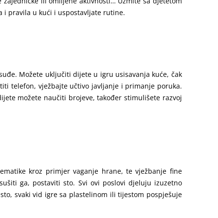
e zajedničke ili omiljene aktivnosti… Uzmite sa djetetom
 i pravila u kući i uspostavljate rutine.
uđe. Možete uključiti dijete u igru usisavanja kuće, čak
iti telefon, vježbajte učtivo javljanje i primanje poruka.
dijete možete naučiti brojeve, također stimulišete razvoj
tematike kroz primjer vaganje hrane, te vježbanje fine
ti ga, postaviti sto. Svi ovi poslovi djeluju izuzetno
to, svaki vid igre sa plastelinom ili tijestom pospješuje