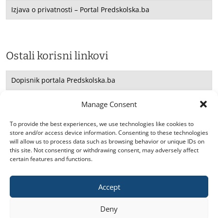
Izjava o privatnosti – Portal Predskolska.ba
Ostali korisni linkovi
Dopisnik portala Predskolska.ba
Saradnja sa UNICEF -om
Manage Consent
Konsultacije
To provide the best experiences, we use technologies like cookies to
store and/or access device information. Consenting to these technologies
will allow us to process data such as browsing behavior or unique IDs on
this site. Not consenting or withdrawing consent, may adversely affect
certain features and functions.
Accept
2026. © predskolska.ba. Sva prava zadržana.
Deny