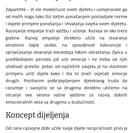
Zapamtite – Vi ste model/uzor svom djetetu i usmjeravate ga
od malih nogu tako što Vašim ponašanjem postavljate norme
i dajete primjere ponašanja i shvatanja svijeta svom dijetetu.
Razvijanje empatije traži vježbu i učenje. Razvija se oko treće
godine. Razvoj empatije direktno utiče na stvaranje
emotivno tople osobe, na sposobnost tolerancije i
spriječavanje stvaranje stereotipa tokom odrastanja. Djeca u
predškolskom periodu još uče emocije i ne treba od njih
očekivati previše. Jedan od najčešćih savjeta je na vlastitom
primjeru učiti dijete kako i šta to znači osjećati emocije
drugih. Pozitivnim potkrijepljenjem djetetovog truda da
razumije i saosjeća se sa drugima direktno utičemo na
sticanje ove veoma važne vještine za razvoj dobrih
emocionalnih veza sa drugima u budućnosti.
Koncept dijeljenja
Od rane razvojne dobi učite svoje dijete recipročnosti prvo ja