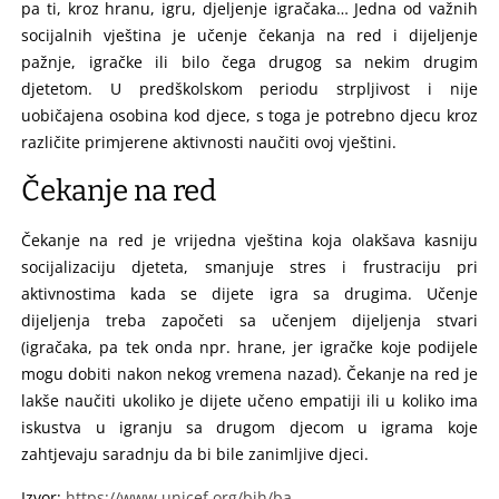
pa ti, kroz hranu, igru, djeljenje igračaka… Jedna od važnih
socijalnih vještina je učenje čekanja na red i dijeljenje
pažnje, igračke ili bilo čega drugog sa nekim drugim
djetetom. U predškolskom periodu strpljivost i nije
uobičajena osobina kod djece, s toga je potrebno djecu kroz
različite primjerene aktivnosti naučiti ovoj vještini.
Čekanje na red
Čekanje na red je vrijedna vještina koja olakšava kasniju
socijalizaciju djeteta, smanjuje stres i frustraciju pri
aktivnostima kada se dijete igra sa drugima. Učenje
dijeljenja treba započeti sa učenjem dijeljenja stvari
(igračaka, pa tek onda npr. hrane, jer igračke koje podijele
mogu dobiti nakon nekog vremena nazad). Čekanje na red je
lakše naučiti ukoliko je dijete učeno empatiji ili u koliko ima
iskustva u igranju sa drugom djecom u igrama koje
zahtjevaju saradnju da bi bile zanimljive djeci.
Izvor:
https://www.unicef.org/bih/ba