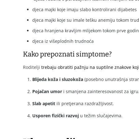
djeca majki koje imaju slabo kontrolirani dijabetes
djeca majki koje su imale tešku anemiju tokom tru
djeca hranjena kravljim mlijekom tokom prve godin
djeca iz višeplodnih trudnoća
Kako prepoznati simptome?
Roditelji
trebaju obratiti pažnju na suptilne znakove koj
Blijeda koža i sluzokoža
(posebno unutrašnja stran
Pojačan umor
i smanjena zainteresovanost za igru
Slab apetit
ili pretjerana razdražljivost.
Usporen fizički razvoj
u težim slučajevima.