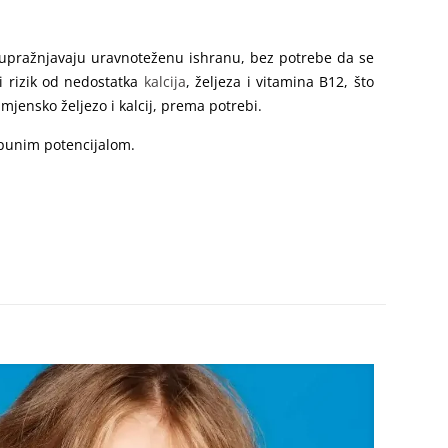
a upražnjavaju uravnoteženu ishranu, bez potrebe da se
i rizik od nedostatka
kalcija
, željeza i vitamina B12, što
jensko željezo i kalcij, prema potrebi.
 punim potencijalom.