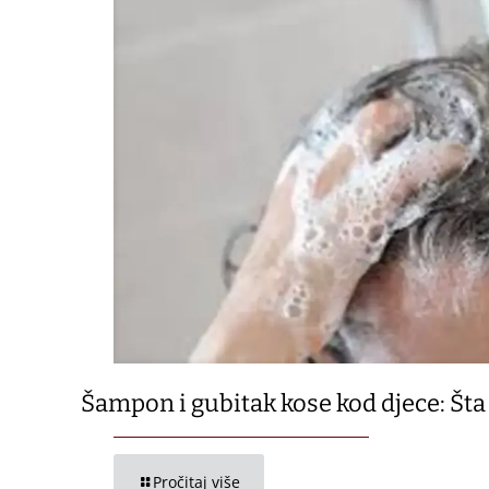
Šampon i gubitak kose kod djece: Šta 
Pročitaj više