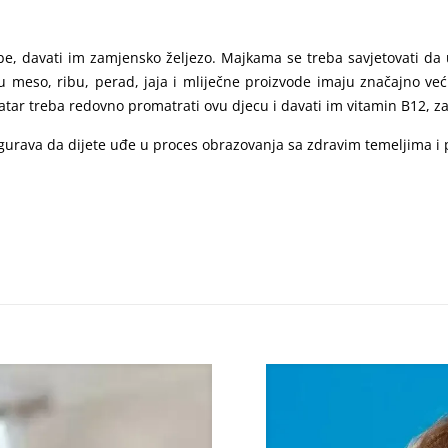
rebe, davati im zamjensko željezo. Majkama se treba savjetovati d
aju meso, ribu, perad, jaja i mliječne proizvode imaju značajno već
ar treba redovno promatrati ovu djecu i davati im vitamin B12, zam
igurava da dijete uđe u proces obrazovanja sa zdravim temeljima i