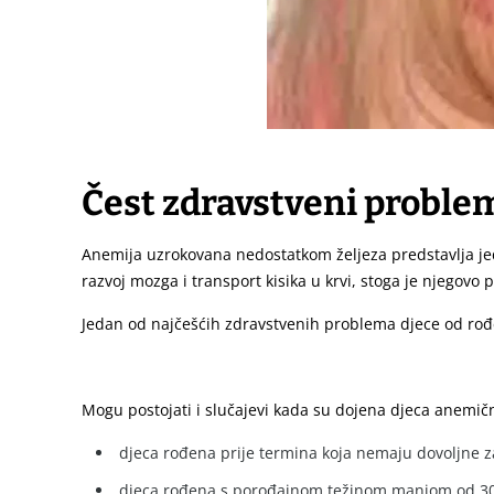
Čest zdravstveni problem
Anemija uzrokovana nedostatkom željeza predstavlja je
razvoj mozga i transport kisika u krvi, stoga je njegovo p
Jedan od najčešćih zdravstvenih problema djece od rođe
Mogu postojati i slučajevi kada su dojena djeca anemičn
djeca rođena prije termina koja nemaju dovoljne za
djeca rođena s porođajnom težinom manjom od 3000