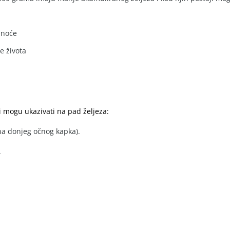
dnoće
e života
i mogu ukazivati na pad željeza:
a donjeg očnog kapka).
.