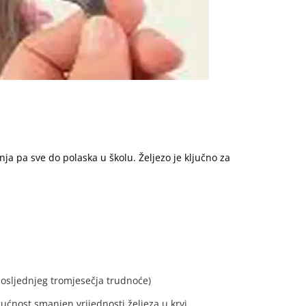
a pa sve do polaska u školu. Željezo je ključno za
posljednjeg tromjesečja trudnoće)
nost smanjen vrijednosti željeza u krvi