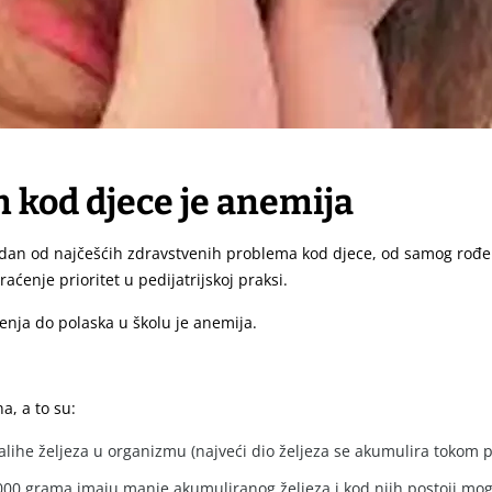
 kod djece je anemija
dan od najčešćih zdravstvenih problema kod djece,
od samog rođenj
raćenje prioritet u pedijatrijskoj praksi.
nja do polaska u školu je anemija.
a, a to su:
lihe željeza u organizmu (najveći dio željeza se akumulira tokom 
 grama imaju manje akumuliranog željeza i kod njih postoji moguć