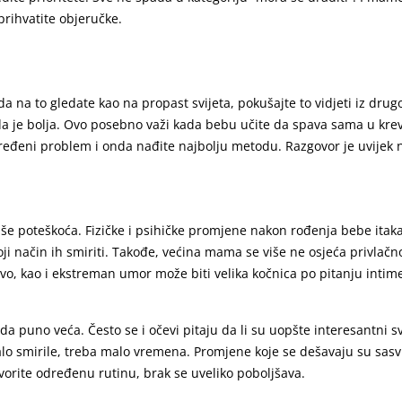
rihvatite objeručke.
 na to gledate kao na propast svijeta, pokušajte to vidjeti iz drugo
 je bolja. Ovo posebno važi kada bebu učite da spava sama u krevet
dređeni problem i onda nađite najbolju metodu. Razgovor je uvijek n
iše poteškoća. Fizičke i psihičke promjene nakon rođenja bebe ita
i način ih smiriti. Takođe, većina mama se više ne osjeća privlačno
o, kao i ekstreman umor može biti velika kočnica po pitanju intime.
puno veća. Često se i očevi pitaju da li su uopšte interesantni sv
ri malo smirile, treba malo vremena. Promjene koje se dešavaju su sa
vorite određenu rutinu, brak se uveliko poboljšava.