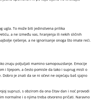
g ugla. To može biti jedinstvena prilika
iću, a ne između vas, hranjenja ili nekih sličnih
ajbolje rješenje, a ne ignorisanje onoga što imate reći.
kako znaju poljuljati mamino samopouzdanje. Emocije
m i lijepom, a često pomisle da tako i suprug misli o
 Dobro je znati da se ni očevi ne osjećaju baš sjajno
ojoj supruzi, s obzirom da ona čitav dan i noć provodi
svim normalne i o njima treba otvoreno pričati. Naravno