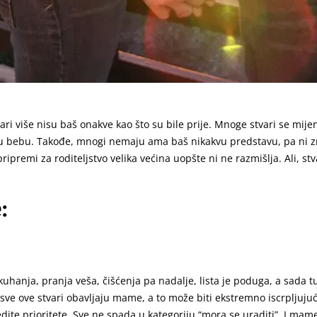
ri više nisu baš onakve kao što su bile prije.
Mnoge stvari se mijen
vu bebu. Takođe, mnogi nemaju ama baš nikakvu predstavu, pa ni znan
 o pripremi za roditeljstvo velika većina uopšte ni ne razmišlja. Ali, 
:
uhanja, pranja veša, čišćenja pa nadalje, lista je poduga, a sada tu
sve ove stvari obavljaju mame, a to može biti ekstremno iscrpljuju
edite prioritete. Sve ne spada u kategoriju “mora se uraditi”. I mam