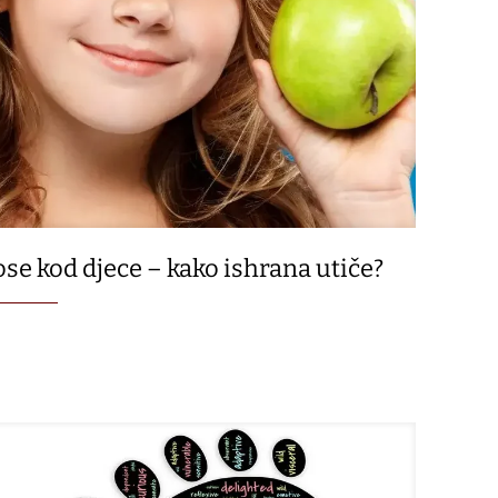
ose kod djece – kako ishrana utiče?