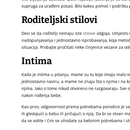
supruga za urađeni posao. Bilo kakvu pomoć i podršku p
Roditeljski stilovi
Desi se da roditelji nemaju iste
stilove
odgoja. Umjesto da
nadopunjavanja i jednostavno isprobavanja, koja metoda
situacija. Probajte pročitati neke činjenice vezane za o
Intima
Kada je intima u pitanju, mame su tu koje imaju malo v
jednostavno naviru, a mame ne znaju šta s njima i na koj
njima. Iako o tome nikad otvoreno ne razgovaraju. Sve ov
nakon rođenja bebe.
Kao prvo, odgovornost prema potrebama porodice je sada 
ili gledajući u bebu ili pričajući o njoj. Da bi se stva
da se volite i čim se uhodate sa bebinim potrebama i st