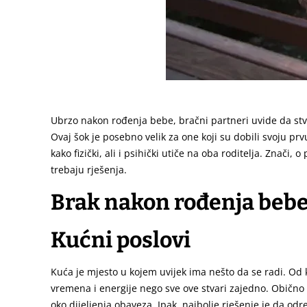
Ubrzo nakon rođenja bebe, bračni partneri uvide da stva
Ovaj šok je posebno velik za one koji su dobili svoju pr
kako fizički, ali i psihički utiče na oba roditelja. Znači,
trebaju rješenja.
Brak nakon rođenja bebe
Kućni poslovi
Kuća je mjesto u kojem uvijek ima nešto da se radi. Od k
vremena i energije nego sve ove stvari zajedno. Obično 
oko dijeljenja obaveza. Ipak, najbolje rješenje je da odr