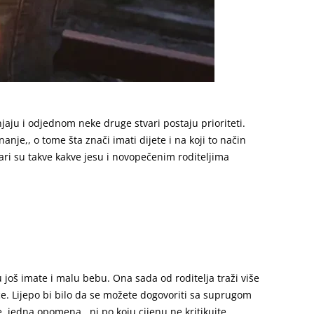
jaju i odjednom neke druge stvari postaju prioriteti.
je,, o tome šta znači imati dijete i na koji to način
stvari su takve kakve jesu i novopečenim roditeljima
 još imate i malu bebu. Ona sada od roditelja traži više
će. Lijepo bi bilo da se možete dogovoriti sa suprugom
e, jedna opomena , ni po koju cijenu ne kritikujte