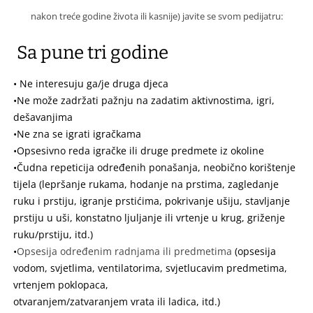
nakon treće godine života ili kasnije) javite se svom pedijatru:
Sa pune tri godine
• Ne interesuju ga/je druga djeca
•Ne može zadržati pažnju na zadatim aktivnostima, igri,
dešavanjima
•Ne zna se igrati igračkama
•Opsesivno reda igračke ili druge predmete iz okoline
•Čudna repeticija određenih ponašanja, neobično korištenje
tijela (lepršanje rukama, hodanje na prstima, zagledanje
ruku i prstiju, igranje prstićima, pokrivanje ušiju, stavljanje
prstiju u uši, konstatno ljuljanje ili vrtenje u krug, griženje
ruku/prstiju, itd.)
•
Opsesija određenim radnjama ili predmetima
(opsesija
vodom, svjetlima, ventilatorima, svjetlucavim predmetima,
vrtenjem poklopaca,
otvaranjem/zatvaranjem vrata ili ladica, itd.)