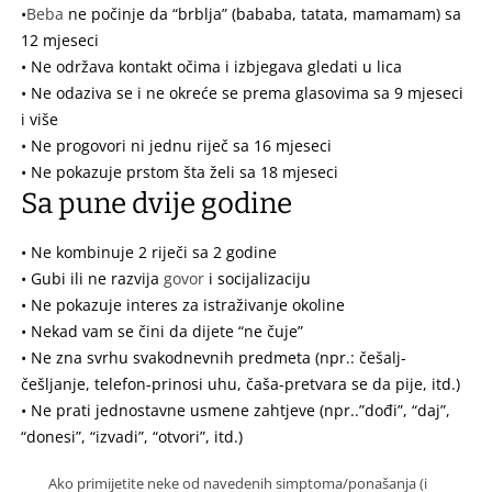
•
Beba
ne počinje da “brblja” (bababa, tatata, mamamam) sa
12 mjeseci
• Ne održava kontakt očima i izbjegava gledati u lica
• Ne odaziva se i ne okreće se prema glasovima sa 9 mjeseci
i više
• Ne progovori ni jednu riječ sa 16 mjeseci
• Ne pokazuje prstom šta želi sa 18 mjeseci
Sa pune dvije godine
• Ne kombinuje 2 riječi sa 2 godine
• Gubi ili ne razvija
govor
i socijalizaciju
• Ne pokazuje interes za istraživanje okoline
• Nekad vam se čini da dijete “ne čuje”
• Ne zna svrhu svakodnevnih predmeta (npr.: češalj-
češljanje, telefon-prinosi uhu, čaša-pretvara se da pije, itd.)
• Ne prati jednostavne usmene zahtjeve (npr..”dođi”, “daj”,
“donesi”, “izvadi”, “otvori”, itd.)
Ako primijetite neke od navedenih simptoma/ponašanja (i