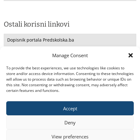
Ostali korisni linkovi
Dopisnik portala Predskolska.ba
Saradnja sa UNICEF -om
Manage Consent
Konsultacije
To provide the best experiences, we use technologies like cookies to
store and/or access device information. Consenting to these technologies
will allow us to process data such as browsing behavior or unique IDs on
this site. Not consenting or withdrawing consent, may adversely affect
certain features and functions.
Accept
2026. © predskolska.ba. Sva prava zadržana.
Deny
View preferences