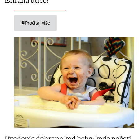
ishrana utiče?
Pročitaj više
Uvođenje dohrane kod beba: kada početi