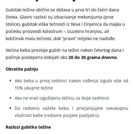
Gubitak težine obično se dešava u prva tri do četiri dana
života. Glavni razlozi su izbacivanje mekonijuma (prve
stolice), gubitak viška tečnosti iz tkiva i činjenica da majka u
početku proizvodi kolostrum – izuzetno hranjivu, ali
količinski malu tečnost, dok “pravo” mlijeko ne nadođe.
Većina beba prestaje gubiti na težini nakon četvrtog dana i
počinje postepeno dobijati oko
20 do 30 grama dnevno
.
Obratite pažnju
Ako beba u prvoj sedmici nakon rođenja izgubi više od
10% ukupne težine
Ako ne vrati izgubljenu težinu za dvije sedmice
Da redovno važete bebu i procjenjujete sveukupnu
vitalnost bebe (redovne posjete padijatru).
Razlozi gubitka težine