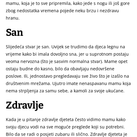
mamu, koja je to sve pripremila, kako jede s nogu ili još gore
zbog nedostatka vremena pojede neku brzu i nezdravu
hranu.
San
Slijedeća stvar je san. Uvijek se trudimo da djeca legnu na
vrijeme kako bi imala dovoljno sna, jer u suprotnom postaju
veoma nervozna (što je sasvim normalna stvar). Mame opet
ostaju budne do kasno, bilo da obavljaju nedovršene
poslove. Ili, jednostavo pregledavaju sve živo što je izašlo na
društvenim mrežama. Ujutro imate nenaspavanu mamu koja
nema strpljenja za samu sebe, a kamoli za svoje ukućane.
Zdravlje
Kada je u pitanje zdravlje djeteta često vidimo mamu kako
svoju djecu vodi na sve moguće preglede koji su potrebni.
Bilo da se radi o posjeti zubaru ili slično. Zdravlje djeteta je