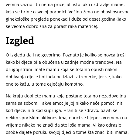
veoma važno i tu nema priče, ali isto tako i zdravlje mame,
koja se brine o svojoj porodici. Većina žena ne obavi osnovne
ginekološke preglede ponekad i duže od deset godina (iako
se veoma dobro zna za porast raka materice).
Izgled
O izgledu da i ne govorimo. Poznato je koliko se novca troši
kako bi djeca bila obućena u zadnje modne trendove. Na
drugoj strani imate mamu koja se totalno opusti nakon
dobivanja djece i nikada ne izlazi iz trenerke, jer se, kako
one to kažu, u tome osjećaju komotno.
Na kraju dobijete mamu koja postane totalno nezadovoljna
sama sa sobom. Takve emocije joj nikako neće pomoći niti
kod djece, niti kod supruga. Hraniti se zdravo, baviti se
nekim sportskim aktivnostima, obući se lijepo s vremena na
vrijeme nikako ne znači da ste loša mama. Vi kao odrasle
osobe dajete poruku svojoj djeci o tome šta znači biti mama.